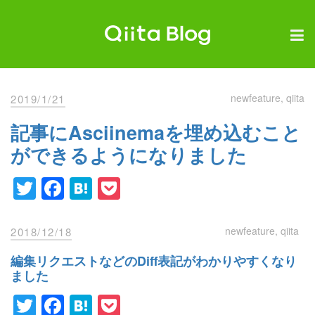
Skip
to
content
Qiita Blog
エンジニアを最高に幸せにする。
newfeature
qiita
2019/1/21
記事にAsciinemaを埋め込むこと
ができるようになりました
Twitter
Facebook
Hatena
Pocket
newfeature
qiita
2018/12/18
編集リクエストなどのDiff表記がわかりやすくなり
ました
Twitter
Facebook
Hatena
Pocket