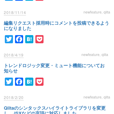
newfeature
qiita
2018/11/14
編集リクエスト採用時にコメントを投稿できるよう
になりました
Twitter
Facebook
Hatena
Pocket
newfeature
qiita
2018/4/19
トレンドロジック変更・ミュート機能についてお
知らせ
Twitter
Facebook
Hatena
Pocket
newfeature
qiita
2018/2/20
Qiitaのシンタックスハイライトライブラリを変更
し、JSXなどの言語に対応しました