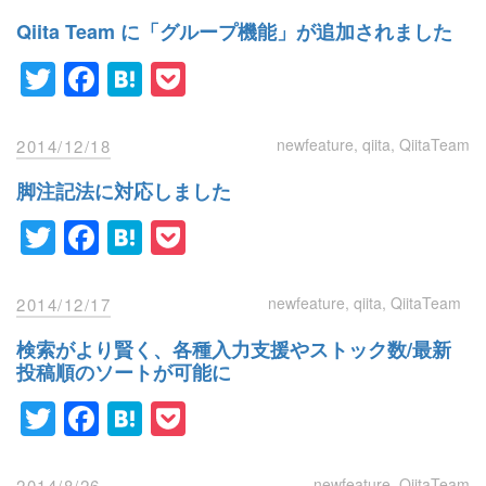
Qiita Team に「グループ機能」が追加されました
Twitter
Facebook
Hatena
Pocket
newfeature
qiita
QiitaTeam
2014/12/18
脚注記法に対応しました
Twitter
Facebook
Hatena
Pocket
newfeature
qiita
QiitaTeam
2014/12/17
検索がより賢く、各種入力支援やストック数/最新
投稿順のソートが可能に
Twitter
Facebook
Hatena
Pocket
newfeature
QiitaTeam
2014/8/26