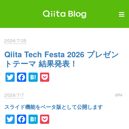
Skip
to
content
エンジニアを最高に幸せにする。
Qiita Blog
2026/7/25
Qiita Tech Festa 2026 プレゼン
トテーマ 結果発表！
Twitter
Facebook
Hatena
Pocket
qiita
2026/7/7
スライド機能をベータ版として公開します
Twitter
Facebook
Hatena
Pocket