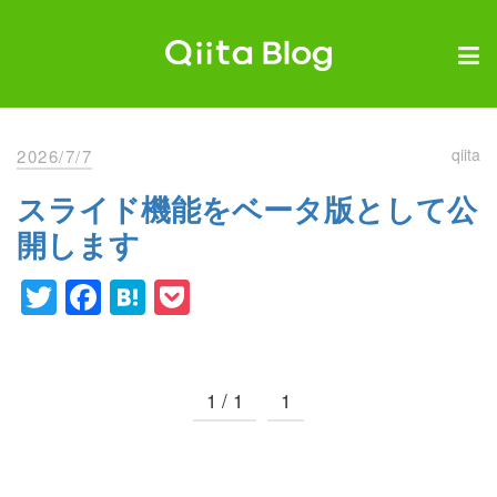
Skip
to
content
Qiita Blog
エンジニアを最高に幸せにする。
qiita
2026/7/7
スライド機能をベータ版として公
開します
Twitter
Facebook
Hatena
Pocket
1 / 1
1