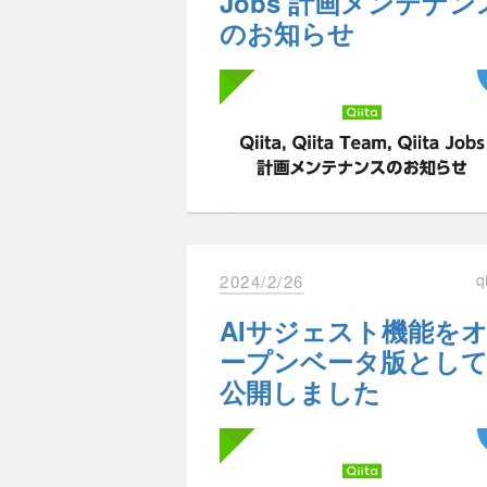
Jobs 計画メンテナン
のお知らせ
Qiitaはサービスを開始して以降
GAAD Japan 2024に
たくさんの新機能開発や改善をして
ついて
ユーザーの満足を持続的に追求する
となります。
それには、運営チームはQiitaと
GAAD Japan 2024は、毎年5月の第
あります。
曜日に開催されるアクセシビリティ
運営コストに充てるために「広告」
テーマにしたオンラインセミナーで
であるエンジニアの皆さんを繋ぐこ
す。
結果として提供できるサービスの質
開催日時：2024年5月16日（木
以下の日程で Qiita, Qiita Team, Qiita
q
2024/2/26
Jobs の計画メンテナンスを実施い
開催場所
ます。
広告表示位置の変更
オンライン
AIサジェスト機能を
ご不便をおかけしますが、ご理解い
福岡会場：株式会社ヌーラ
だけますと幸いです。
ープンベータ版とし
福岡本社
公開しました
記事の閲覧体験を損なわない範囲で
名古屋会場：株式会社エス
ます。
イワード セミナールーム
実施日時
具体的には一部の未ログインユーザ
大阪会場：株式会社スマー
表示されている記事の下部から記事
バリュー「 colormari（カ