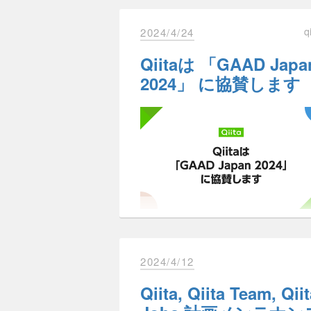
q
2024/4/24
Qiitaは 「GAAD Japa
2024」 に協賛します
こんにちは、Qiita運営です。
今回は、5月20日から実施する「
未
スト
」についてお知らせいたします
5月20日より、一部の未ログ
示されている記事の下部から記
こんにちは、Qiitaのデザイナーのか
UI変更後の画面が表示される
ちよです。
Qiita は 2024年5月16日（木）にオ
2024/4/12
インで開催されるGAAD Japan 202
協賛することをお知らせいたします
変更の目的
Qiita, Qiita Team, Qii