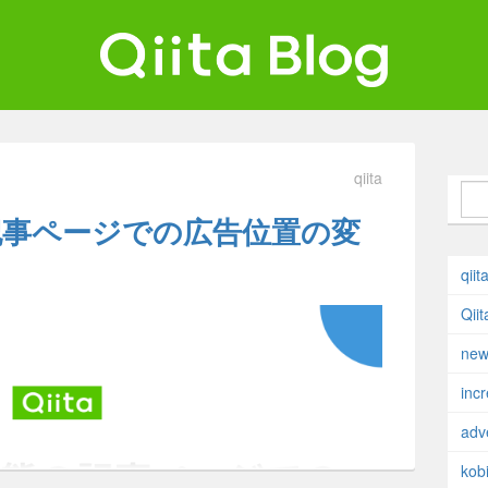
ンジニアを最高に幸せにする。
iita Blog
qiita
記事ページでの広告位置の変
qiit
Qii
new
inc
adv
kobi