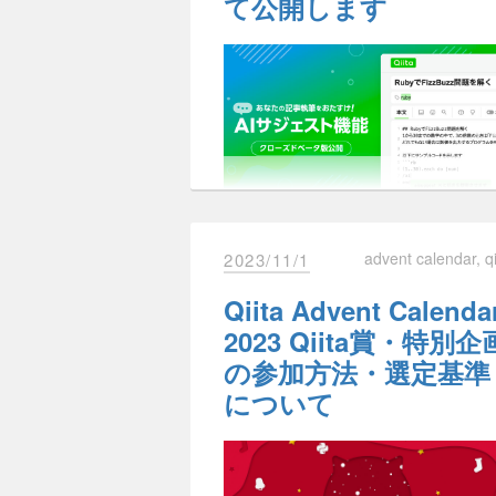
て公開します
での活動時も支援を受け取りやすく
なりました。
Twitter
Facebook
Hatena
Pocke
るよう、GitHub Sponsorsを連携で
1月19日（金）開催の
Qiita Advent
るようにいたしました。
AIサジェスト機能とは、記事におい
Calendar 2023 Online Meetup
でも先
執筆した内容をもとに、続きの文章
発表しましたが、本記事で改めてプ
副次的な効果として、Qiitaに届いて
提案を行う機能です。
ゼント対象者の結果発表を行います
た下記のような要望にお応えし「感
この機能を用いることで、文章の続
や応援の気持ちを伝える新しい方法
を考える際などにAI（人工知能）に
※Qiita Advent Calendar 2023 Qiita賞
になるのではないかと考えています
きのアイディアをもらうことが可能
特別企画の結果はこちらの記事（
Qii
なります。
Advent Calendar 2023 Qiita賞・特別
有益な記事を投稿してくれたユ
画結果発表！
）をご覧ください。
ザーに「いいね」以上の気持ち
使用方法
こんにちは、Qiita運営です。
表現したい
advent calendar
q
2023/11/1
プレゼントカレンダー結
ベータ版に切り替えると、以下の手
投稿者として投稿を続けるモチ
今日はQiitaのクローズドベータ版と
発表！
Qiita Advent Calenda
でAIサジェストを利用できるように
てAIサジェスト機能を公開すること
ーションになる
ります。
お知らせします 🎉
2023 Qiita賞・特別企
ベータ版切り替えはこちら
2023年は14社の企業さまにご協賛い
私たちはこの機能を通して、エンジ
の参加方法・選定基準
だき、豪華な賞品が揃いました！
アの「情報をオープンにしお互いを
公開は2023年11月20日になります。
ユーザーのみなさんも盛り上がって
援する文化」を支援していきたいと
Markdownエディタ上で
コマ
について
/
ただけましたら幸いです。
えています。
ドを入力する
また、ご参加いただいたスポンサー
コマンド一覧から
を
業の皆さま、ご協賛いただきありが
aisuggest
背景
うございました！
択する