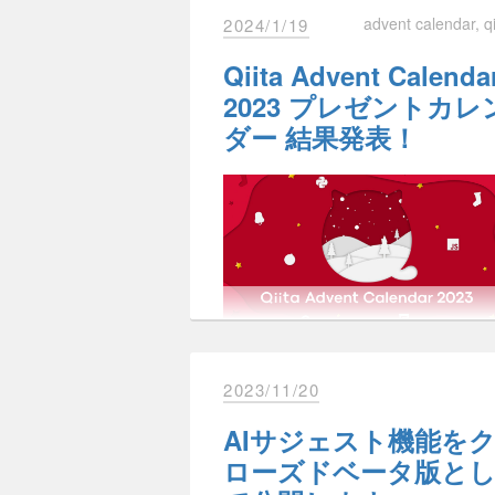
背景
また、アクセシビリティの知見共有
advent calendar
q
2024/1/19
Advent Calendar 2023 Online
盛り上げるために、アクセシビリテ
Meetup
や
Roadmap
にてお知らせし
の記事投稿キャンペーンを実施する
Qiita Advent Calenda
近年、生成系AIの技術が発達し、さ
おりましたが、GitHub Sponsorsと
定です。
今後の取り組み
ざまなシーンで使われるようになっ
携できるようになったことをお知ら
5月7日（火）から開催しますのでぜ
2023 プレゼントカレ
きています。
します！
ご参加ください。
ダー 結果発表！
Twitter
Facebook
Hatena
Pocke
Qiitaでも生成系AIの技術を用いるこ
今後もエンジニアのみなさまにとっ
で、今まで提供できていなかった新
善の開発に取り組んで参ります。
い体験を提供することができないか
今後の目標や取り組みについては、
背景
証を行っていました。
今回検証の中で開発した機能につい
クローズドベータ版でユーザーの皆
Qiita運営メンバーでは、日頃からQiit
にも評価いただいたため、より多く
で活動し、コミュニティの普及に対
方に使用していただけるようオープ
るユーザーのみなさまの貢献に報い
ベータ版として公開させていただく
新しい年になりましたが、みなさま
方法について議論を重ねています。
とになりました。
かがお過ごしでしょうか🎍
Qiita運営スタッフです。
また、新たなリリース情報は
リリー
2021年から開始した
Qiita 表彰プロ
2023/11/20
知らせしていきます。
ム
もその一貫です。
今回も盛大に行われたQiita Advent
AIサジェスト機能を
AIサジェスト機能と
Calendarスポンサーによるクリスマ
これからも改善に取り組んでいきま
今回新しい支援の方法として、GitHu
ローズドベータ版と
プレゼント企画。
Discussions
でぜひお聞かせください
は
Sponsorsを利用している人が、Qiit
プレゼント総額は総額200万円以上