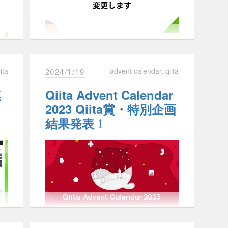
この「エンジニア」には、年齢や障害
00
主な変更点
の有無にかかわらずあらゆる人たちが
/
含まれます。
い
そのため、アクセシビリティ向上に取
り組むことは私たちのミッション達成
nt/315449/
こんにちは、デザインG の
に必要であると考えています。
@degudegu2510
です。
プライバシーポリシー
本日はQiitaのカラーパレットを変更し
iita
advent calendar
qiita
2024/1/19
加えて、Qiitaは技術情報を共有するた
たことについてお知らせします！
し
めのプラットフォームです。
連
Qiita Advent Calendar
個人情報保護法の施行規則・ガイ
オ
環境や状態に関わらず誰でもQiitaを利
Qiita運営メンバーでは、「エンジニア
を
ドライン一部改正に伴い、安全管
ま
2023 Qiita賞・特別企画
用できるようにすることが、技術情報
を最高に幸せにする」というMissonを
,
の共有をより促進できると考えていま
理措置を行う範囲についての定め
達成するため、日頃からアクセシビリ
結果発表！
る
す。
ティ改善の議論を重ねています。
を修正
ユ
た
当社が取得し、または取得しよう
ま
今回は、Qiitaのアクセシビリティの課
としている個人情報であって、個
題の1つである、「
WCAG 2.1 1.4.3：
に
コントラスト（最低限）
」 の解決に向
人データとして取扱うことを予定
Qiitaのこれまでの取
t
こ
ただけるよう、広告表示の最適化に努めてまいります。
けての第一歩であるカラーパレットの
ご
しているものにおいて、安全管理
たら、お気軽にフィードバックをお寄せください。
り組み
変更を行いました。
改善を重ねていく予定です。
措置を行う旨を記載しました。
を
その他、文章の意味を明確にする
トフォームに進化させていくため、皆様のご理解とご協
Qiita Advent Calendar 2023 Qiita賞・特
Qiitaでは元々、「アクセシビリティを
ための修正等
別企画の結果発表をいたします🎉
向上させていきたい」という共通の意