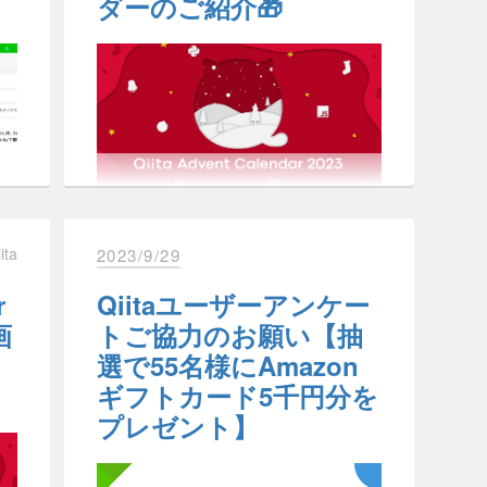
ダーのご紹介🎁
ぜひ今年の振り返りにご活用ください
な
セマンティックなマークアッ
t
き
改定後のプライバシーポリシー・利用
それぞれ発表していきます。
プで実装する
規約については以下のURLからご確認
て
行
いただけます。
の
https://qiita.com/yearly-summary/2023
レ
い

謝
き
プライバシーポリシ
Qiita賞個人部門
自分自身のページと、所属している
」
続
Organizationのページのみ閲覧が可能
ー:
https://qiita.com/policies/privacy/revisions/20
Light theme での Color Palletの見え方
・
。
に
です。
ta
利用規
企
約:
https://qiita.com/policies/terms/revisions/2024
ー
こんにちは！Qiita運営スタッフです！
記事いいね賞
今年もQiita Advent Calendarの季節が
を
WCAG勉強会を開催していた時の記事
今後とも、当社のサービスへのご愛顧
近づいてまいりました。
振り返りページとは
のスクリーンショット
を賜りますよう、お願い申し上げま
iita
2023/9/29
果
今回は毎年恒例のプレゼントカレンダ
投稿された全記事の中から、いいねが
す。
順
ベ
し
ーについてご紹介します。
これにより、「アクセシビリティとは
最も多かった記事の執筆者上位3名に
r
Qiitaユーザーアンケー
な
を
今年は総額200万円以上のプレゼント
何か」「なぜ取り組むのか」といった
贈られます。
振り返りページとは、2023年の活動を
2024年3月28日
をご用意いたしました🎁
基礎知識がチーム内で共有されてきま
画
トご協力のお願い【抽
振り返ることのできるページです。
た
ニ
気になるカレンダーがありましたら、
した。
選で55名様にAmazon
投稿した記事の数や、PV、いいね数、
Dark theme での Color Palletの見え方
Qiita株式会社
応
ぜひ参加してみてください🎄
プレゼント
獲得したバッジ、参加したイベントな
代表取締役社長 柴田 健介
い
考
ン
ギフトカード5千円分を
読み取り用テキスト
ど
第1位：Qiitanぬいぐるみ1体＋Qiita オ
プレゼント】
様々な活動の記録を振り返ることがで
企
Twitter
Facebook
Hatena
Pocket
リジナルTシャツ1枚＋Amazonカード
現在どのように取り
きます。
選
と
1000円分
Gray
Qiita Advent
去年まではメールでお送りしていまし
組んでいるのか
第2位：Qiita オリジナルTシャツ1枚＋
たが、今年からはページとしてご用意