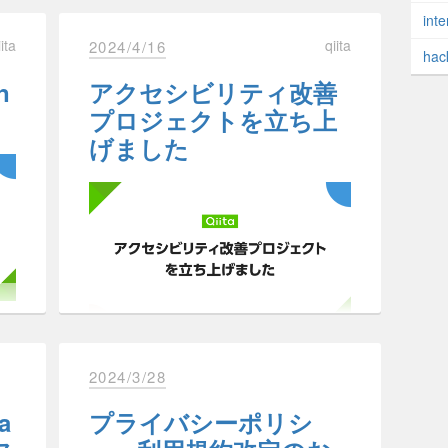
inte
iita
qiita
2024/4/16
hac
n
アクセシビリティ改善
プロジェクトを立ち上
げました
ログイン状態のユーザーさま向けの広告位置の変更テ
。
インユーザーの記事ページでの広告表示位置を、現在表
事の上部に変更します
べ
割合を段階的に調整しながら、試験運用を行います
ンラ
2024/3/28
はじめに
4に
。
ta
プライバシーポリシ
こんにちは、Qiitaのデザイナーのかべ