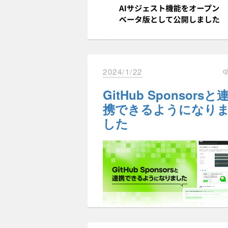
リ）」
2024年04月20日 (土) 01:00開始、03:
イメージ図
終了予定
公式サイト：
https://www.gaad.jp
※ 終了時間は前後する可能性がござ
connpassページ：
ます
https://gaadjp.connpass.com/eve
X公式アカウント：
こんにちは、Qiita運営です。
q
2024/1/22
https://twitter.com/GAAD_jp/
影響
今日はQiitaのクローズドベータ版と
GitHub Sponsorsと
て公開していたAIサジェスト機能を
ープンベータ版として公開したこと
携できるようになり
お知らせします 🚀
Qiitaのアクセシビリ
メンテナンス実施中は一時的に Qiita
した
クローズドベータ版をご利用いただ
Qiita Team, Qiita Jobs にアクセスす
ティの取り組み
き、フィードバックしてくださった
ことが出来ません。
ーザーの皆様ありがとうございまし
ご利用の皆様にはご迷惑をおかけし
😊
すが、よろしくお願いいたします。
Qiitaでは日々アクセシビリティ改善
取り組んでいます。
Twitter
Facebook
Hatena
Pocke
クローズドベータ版のブログ記事は
変更後もQiitaを快適にご利用い
取り組みの内容はこちらのブログを
ちら
ご不便を感じられる点がございまし
覧ください
皆様からの貴重なご意見をもとに、
アクセシビリティ改善プロジェクト
立ち上げました – Qiita Blog
今後ともQiitaをより良いプラッ
こんにちは、Qiita運営です。
力を心よりお願い申し上げます。