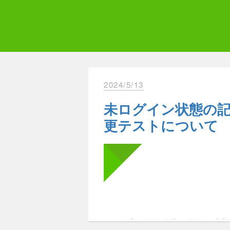
Skip
to
content
エ
Q
2024/5/13
未ログイン状態の
更テストについて