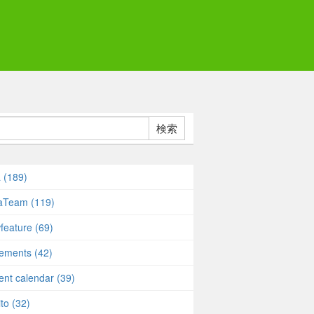
検索
a (189)
taTeam (119)
feature (69)
rements (42)
ent calendar (39)
to (32)