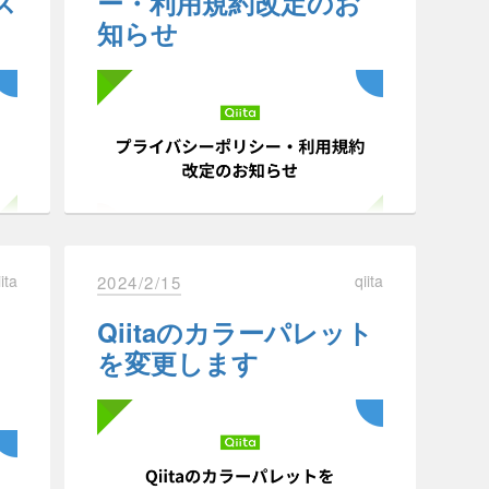
ス
ー・利用規約改定のお
ちよです。
知らせ
、多くのユーザーに利用していただきつつ、
（最近はSUZURIさんで販売中のQiita
いきました。
グッズをデザインしました
）
過程では、新機能の開発や既存機能の改善が不可欠
Qiitaでは誰もがQiitaを利用できるよう
に、アクセシビリティ改善プロジェク
いうコミニュティを維持するためのコストを賄う必要が
トを進めています。
3木
今回はその取り組みの背景、現状、そ
を
という仕組みで収益を獲得しつつ、企業とユーザー
して今後の展望についてご紹介しま
とでコミニュティが盛り上がると考えています。
す。
を向上させることを目的としています。
）
平素より当社のサービスをご利用いた
iita
qiita
2024/2/15
たし
だき、誠にありがとうございます。
Qiitaがアクセシビリ
について
オ
Qiitaのカラーパレット
た
この度、個人情報保護法の施行規則・
ティの向上に取り組
ボ
ガイドライン一部改正に伴い、当社の
て
を変更します
む理由
プライバシーポリシーと利用規約の内
、広告の視認性を高める位置への変更を予定してい
容を改定することとなりました。
ケ
主な変更点を、以下のとおり、ご案内
させていただきます。
Qiitaは、「エンジニアを最高に幸せに
ーに対して、記事ページでの広告表示位置を、現在
ト
する」というMissonを掲げています。
の上部に変更する予定です。
ラマ