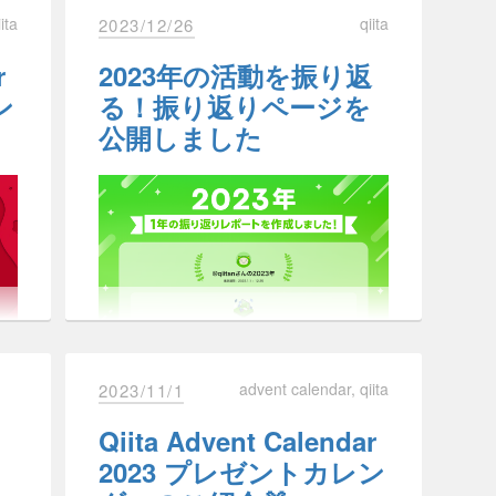
新しいカラーパレッ
を
識がありました。
iita
qiita
2023/12/26
ィ
プレゼントカレンダーの結果はこちら
ト
これまでにも、以下のようなことに取
利用規約
て
予
の記事（
Qiita Advent Calendar 2023プ
り組んできました。
r
2023年の活動を振り返
ま
連
レゼントカレンダー 結果発表！
）を
て
せ
ひ
プライバシーポリシー第7条「免
ン
る！振り返りページを
ご覧ください。
WCAG勉強会の開催
QiitaのUIでは、背景色に以下の4色が
責事項」を利用規約第15条へ統合
公開しました
使われています。
アクセシビリティ上の課題を修正
t
と
て価値あるものであり続けられるよう、新機能や改
を削除し、リ
outline: none
し
ライトテーマの背景色：
#FFFFFF
Qiita賞・特別企画
ンクやボタンにフォーカスし
検
よろしければこちらもご覧ください。
・
適用開始日
#F5F6F6
た時にインジゲーターが表示
て
ダークテーマの背景色：
#1d2020
されるようにする
様
Qiita賞は、Qiita Advent Calendar の参
・
a
で実装されているボタン
#2f3232
の
2024年4月1日
div
加者に対し、Qiita運営から表彰される
す
ン
賞です🎅
やリンクを修正する
これらの背景色上にコントラスト比
る
こ
今年もQiita Advent Calendarを最高に
い
コーディング・レビュー時にアク
4.5：1 以上になる色を、各テーマ・各
楽しんでいただけるように3部門の表
階調 4色以上確保できるように以下の
こんにちは、Qiita運営です。
セシビリティに関する項目をチェ
彰をご用意しました。
改定後のプライバシ
ようなカラーパレットを作成しまし
スノート
、
Qiita 公式 X（Twitter）
、
Qiita Blog
でお
グラ
advent calendar
qiita
2023/11/1
ック
た。
2023年の活動を振り返ることができる
ーポリシー・利用規
アイコンフォントが適切に読
Qiita賞個人部門
「振り返りページ」を公開したことを
ク
Qiita Advent Calendar
約の確認について
ス
み上げられるようにする
Qiita賞Organization部門
お知らせします！
すので、ご意見・ご要望がありましたら、
Qiita
b
し
2023 プレゼントカレン
。引き続きよろしくお願いします。
a上
画像に適切なaltを追加する
特別企画
と