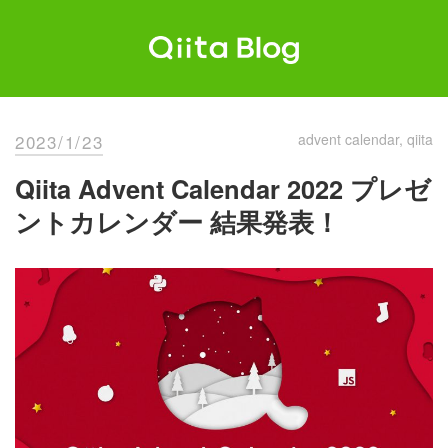
Skip
to
content
Qiita Blog
エンジニアを最高に幸せにする。
2023/1/23
advent calendar
qiita
Qiita Advent Calendar 2022 プレゼ
ントカレンダー 結果発表！