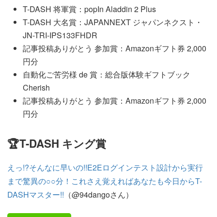
T-DASH 将軍賞：popIn Aladdin 2 Plus
T-DASH 大名賞：JAPANNEXT ジャパンネクスト・
JN-TRI-IPS133FHDR
記事投稿ありがとう 参加賞：Amazonギフト券 2,000
円分
自動化ご苦労様 de 賞：総合版体験ギフトブック
Cherish
記事投稿ありがとう 参加賞：Amazonギフト券 2,000
円分
🏆T-DASH キング賞
えっ!?そんなに早いの!!E2Eログインテスト設計から実行
まで驚異の○○分！これさえ覚えればあなたも今日からT-
DASHマスター!!
（@94dangoさん）