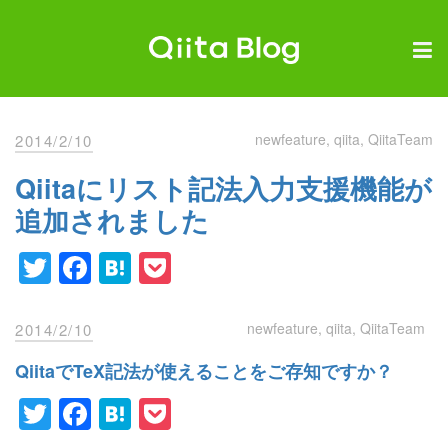
Skip
to
content
Qiita Blog
エンジニアを最高に幸せにする。
newfeature
qiita
QiitaTeam
2014/2/10
Qiitaにリスト記法入力支援機能が
追加されました
Twitter
Facebook
Hatena
Pocket
newfeature
qiita
QiitaTeam
2014/2/10
QiitaでTeX記法が使えることをご存知ですか？
Twitter
Facebook
Hatena
Pocket