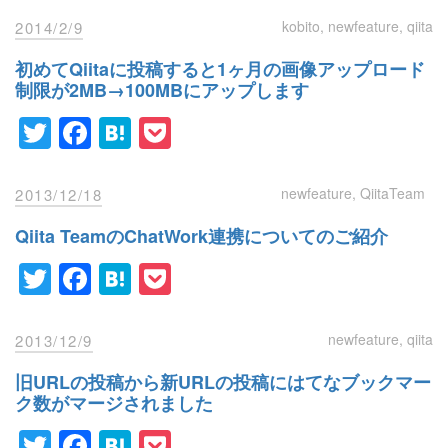
kobito
newfeature
qiita
2014/2/9
初めてQiitaに投稿すると1ヶ月の画像アップロード
制限が2MB→100MBにアップします
Twitter
Facebook
Hatena
Pocket
newfeature
QiitaTeam
2013/12/18
Qiita TeamのChatWork連携についてのご紹介
Twitter
Facebook
Hatena
Pocket
newfeature
qiita
2013/12/9
旧URLの投稿から新URLの投稿にはてなブックマー
ク数がマージされました
Twitter
Facebook
Hatena
Pocket