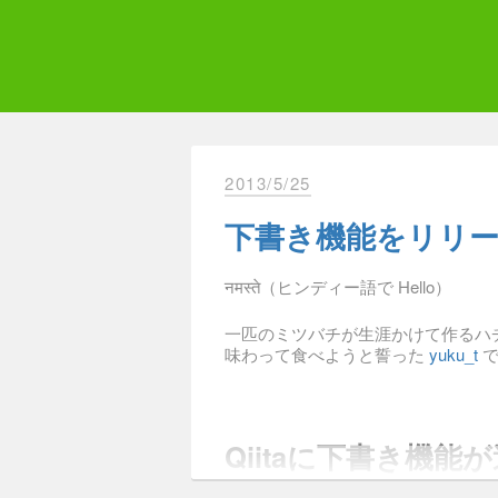
Skip
to
content
Qii
エ
2013/5/25
下書き機能をリリ
नमस्ते（ヒンディー語で Hello）
一匹のミツバチが生涯かけて作るハ
味わって食べようと誓った
yuku_t
で
Qiitaに下書き機