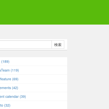
検索
a (189)
taTeam (119)
feature (69)
rements (42)
ent calendar (39)
to (32)