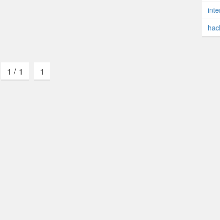
ew にアクセスすれば今直ぐ使うことができます。
inte
hac
1 / 1
1
な情報を増やすこと
を重大な使命の一つと位置づけ