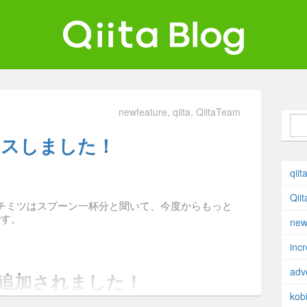
ta Blog
ンジニアを最高に幸せにする。
newfeature
qiita
QiitaTeam
ースしました！
qiit
Qii
チミツはスプーン一杯分と聞いて、今度からもっと
す。
new
inc
adv
能が追加されました！
kobi