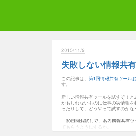
Skip
to
content
Qii
エ
2015/11/9
失敗しない情報共有ツ
この記事は、
第1回情報共有ツールお悩
す。
新しい情報共有ツールを試すぞ！と
かもしれないものに仕事の実情報を
ったりして、どうやって試すのかな
「
30日間お試しで、ある情報共有
てもらうようにするか。
」
こんなお題でアイデア出しをした結