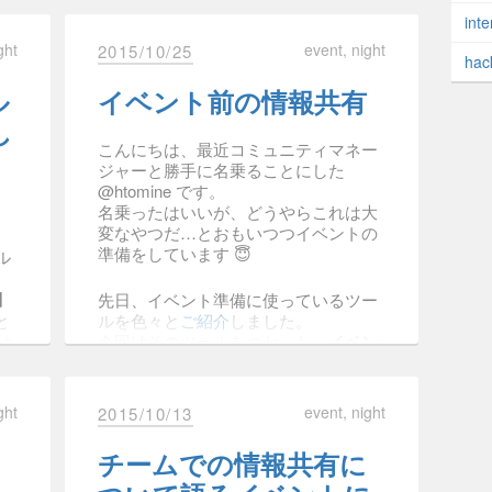
inte
ght
event
night
2015/10/25
イト、「
JohoKaigi 情報会議
」内に移動しました。
hac
いm(_ _)m
9/johokaigi-1.html
ル
イベント前の情報共有
し
こんにちは、最近コミュニティマネー
ジャーと勝手に名乗ることにした
@htomine です。
名乗ったはいいが、どうやらこれは大
変なやつだ…とおもいつつイベントの
準備をしています 😇
ル
目
先日、イベント準備に使っているツー
t
と
ルを色々と
ご紹介
しました。
今回はそのツールをつかった、
イベン
しま
ト前の「情報共有」の状況
を紹介した
いと思います。
ght
event
night
2015/10/13
イベント前からが盛り上がりかけてて
ちょっとうれしい感じがしています！
チームでの情報共有に
2