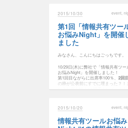
event
ni
2015/10/30
こちらの記事はイベントのまとめサ
お手数ですが以下のページをご覧くださ
http://johokaigi.org/articles/2015/11/0
第1回「情報共有ツー
お悩みNight」を開催
ました
みなさん、こんにちはごっちです。
10/29日(木)に弊社で「情報共有ツー
お悩みNight」を開催しました！
第1回目ながらに出席率100％、
2回
Twitter
Facebook
Hatena
Pocke
の枠が公表前にすでに埋まった？！
いうお悩みNightの様子をレポート
す。(末尾に第3回の募集もありま
す！）
event
ni
2015/10/20
##全体の流れ
– 19:30 開場・@htomine よりご挨拶
情報共有ツールお悩み
– 19:35 自己紹介
– 19:40 お悩み解決ワークショップ×