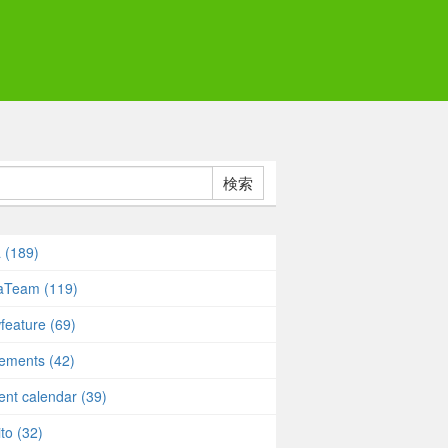
検索
a (189)
taTeam (119)
feature (69)
rements (42)
ent calendar (39)
to (32)