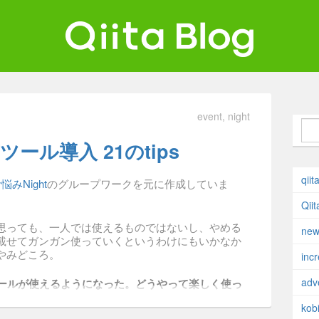
ta Blog
ンジニアを最高に幸せにする。
event
night
ール導入 21のtips
qiit
みNight
のグループワークを元に作成していま
Qii
思っても、一人では使えるものではないし、やめる
new
載せてガンガン使っていくというわけにもいかなか
やみどころ。
inc
adv
ツールが使えるようになった。どうやって楽しく使っ
kobi
果をまとめました。