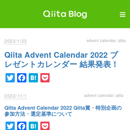
Skip
to
content
Qiita Blog
エンジニアを最高に幸せにする。
advent calendar
qiita
2023/1/23
Qiita Advent Calendar 2022 プ
レゼントカレンダー 結果発表！
Twitter
Facebook
Hatena
Pocket
advent calendar
qiita
2022/11/1
Qiita Advent Calendar 2022 Qiita賞・特別企画の
参加方法・選定基準について
Twitter
Facebook
Hatena
Pocket