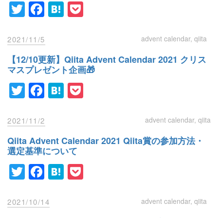
Twitter
Facebook
Hatena
Pocket
advent calendar
qiita
2021/11/5
【12/10更新】Qiita Advent Calendar 2021 クリス
マスプレゼント企画🎁
Twitter
Facebook
Hatena
Pocket
advent calendar
qiita
2021/11/2
Qiita Advent Calendar 2021 Qiita賞の参加方法・
選定基準について
Twitter
Facebook
Hatena
Pocket
advent calendar
qiita
2021/10/14