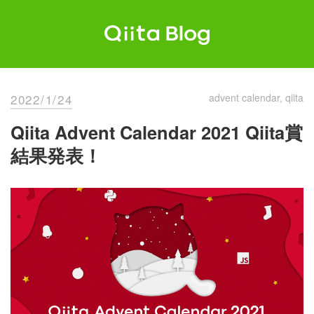
Skip
to
content
Qiita Blog
エンジニアを最高に幸せにする。
2022/1/24
advent calendar
qiita
Qiita Advent Calendar 2021 Qiita賞
結果発表！