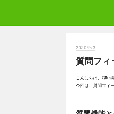
Skip
to
content
Qii
エ
2020/9/3
質問フィ
こんにちは、Qiit
今回は、質問フィ
質問機能と