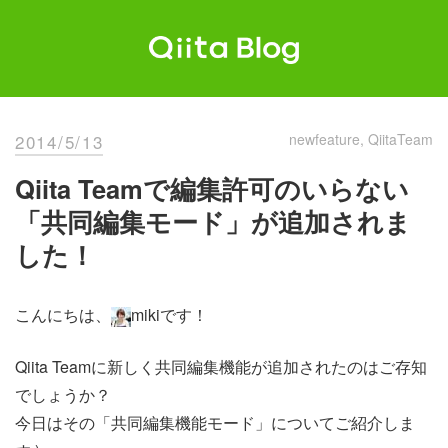
Skip
to
content
Qiita Blog
エンジニアを最高に幸せにする。
2014/5/13
newfeature
QiitaTeam
Qiita Teamで編集許可のいらない
「共同編集モード」が追加されま
した！
こんにちは、
mikiです！
Qiita Teamに新しく共同編集機能が追加されたのはご存知
でしょうか？
今日はその「共同編集機能モード」についてご紹介しま