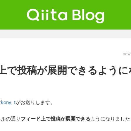
ta Blog
ンジニアを最高に幸せにする。
new
上で投稿が展開できるように
は
kony_t
がお送りします。
トルの通り
ようになりました
フィード上で投稿が展開できる