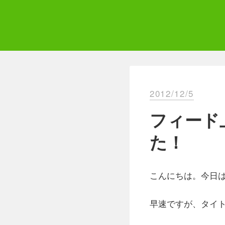
Skip
to
content
Qii
エ
2012/12/5
フィード
た！
こんにちは。今日
早速ですが、タイ