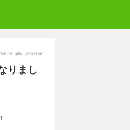
feature
qiita
QiitaTeam
なりまし
！