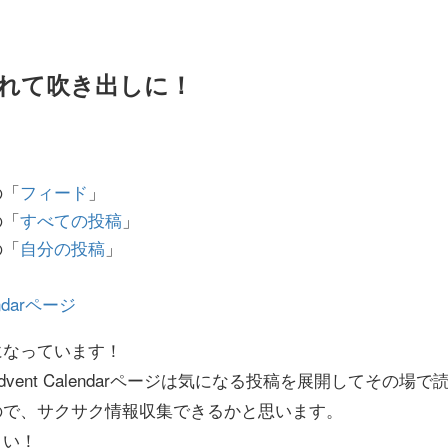
れて吹き出しに！
の「
フィード
」
の「
すべての投稿
」
の「
自分の投稿
」
endarページ
になっています！
vent Calendarページは気になる投稿を展開してその場
ので、サクサク情報収集できるかと思います。
さい！