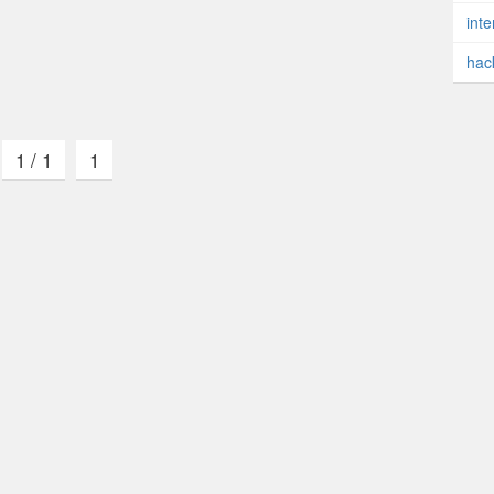
hub/gemoji
(以下Gemoji) の提供する絵文字を利用し
inte
次期メジャーバージョンでは、以下のような変更が予定
hac
トリからは提供されなくなる
字用フォントから絵文字画像を抽出する機能が提供さ
1 / 1
1
をもっと増やしたいという別の要望もあり、この機
ることになりました。
絵文字でも画像の絵柄が変わり、見た目が大きく変