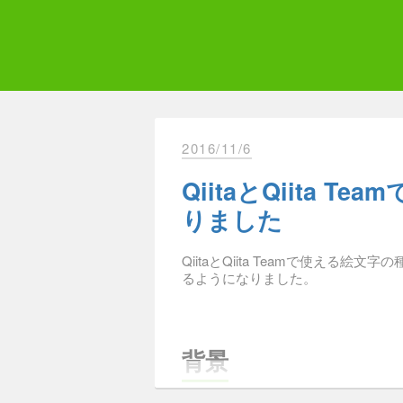
Skip
to
content
Qii
エ
2016/11/6
QiitaとQiita 
りました
QiitaとQiita Teamで使える絵
るようになりました。
背景