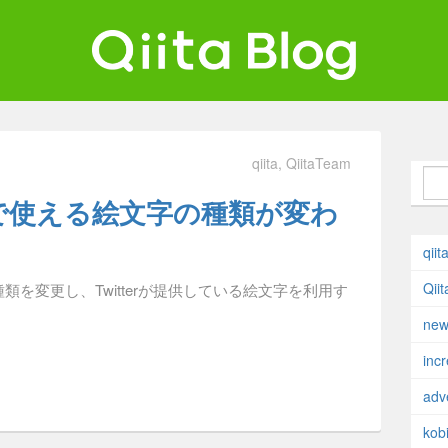
ta Blog
ンジニアを最高に幸せにする。
qiita
QiitaTeam
Teamで使える絵文字の種類が変わ
qiit
Qii
文字の種類を変更し、Twitterが提供している絵文字を利用す
new
inc
adv
kobi