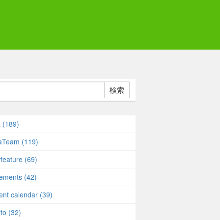
検索
a (189)
taTeam (119)
feature (69)
rements (42)
ent calendar (39)
to (32)