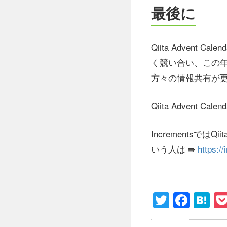
最後に
Qiita Adven
く競い合い、この
方々の情報共有が
Qiita Advent
Increments
いう人は ⇛
https:/
Twitter
Face
H