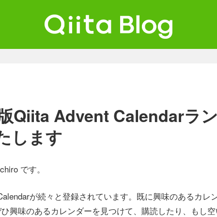
ta Blog
ンジニアを最高に幸せにする。
版Qiita Advent Calenda
たします
ichiro です。
ent Calendarが続々と登録されています。既に興味のある
ぜひ興味のあるカレンダーを見つけて、購読したり、もし空