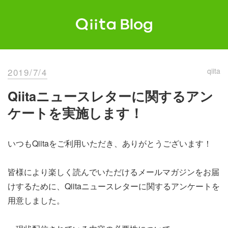
Skip
to
content
Qiita Blog
エンジニアを最高に幸せにする。
2019/7/4
qiita
Qiitaニュースレターに関するアン
ケートを実施します！
いつもQiitaをご利用いただき、ありがとうございます！
皆様により楽しく読んでいただけるメールマガジンをお届
けするために、Qiitaニュースレターに関するアンケートを
用意しました。