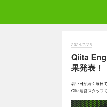
Skip
to
content
Qii
エ
2024/7/25
Qiita E
果発表！
暑い日が続く毎日で
Qiita運営スタッフ