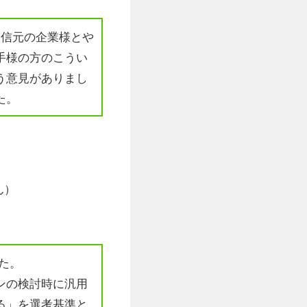
送信元の企業様とや
手様の方のこうい
う意見がありまし
た。
ん）
た。
ンの検討時に汎用
る」を選考基準と