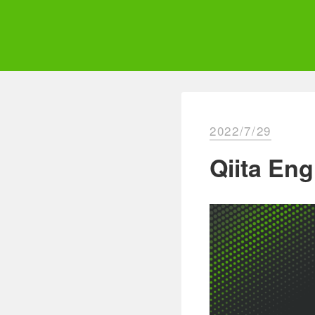
Skip
to
content
Qii
エ
2022/7/29
Qiita E