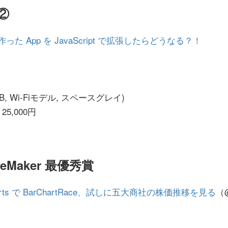
②
er で作った App を JavaScript で拡張したらどうなる？！
56GB, Wi-Fiモデル, スペースグレイ)
d 25,000円
FileMaker 最優秀賞
mCharts で BarChartRace、試しに五大商社の株価推移を見る
（@