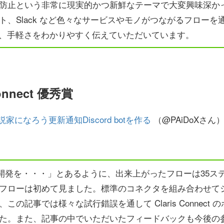
防止という非常に現実的かつ新鮮なテーマで大変興味深かっ
、Slack など色々なサービスやモノがつながるフローを通して
柔軟性、手軽さをわかりやすく伝えていただいています。
Connect 優秀賞
tで小説家になろう更新通知Discord botを作る
（@PAiDoXさん
の開発を・・・」とあるように、出来上がったフローは35ス
フローは初めて見ました。標準のコネクタを組み合わせて
この記事では様々な試行錯誤を通して Claris Connect
た。また、記事の中でいただいたフィードバックも今後の