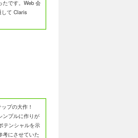
たです。Web 会
 Claris
）
テップの大作！
シンプルに作りが
 のポテンシャルを示
参考にさせていた