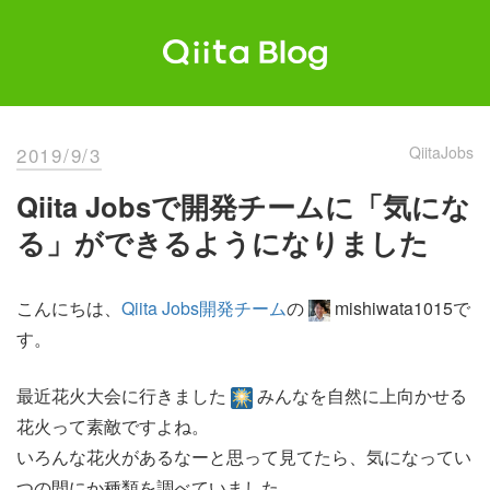
Skip
to
content
Qiita Blog
エンジニアを最高に幸せにする。
2019/9/3
QiitaJobs
Qiita Jobsで開発チームに「気にな
る」ができるようになりました
こんにちは、
Qiita Jobs開発チーム
の
mishiwata1015で
す。
最近花火大会に行きました
みんなを自然に上向かせる
花火って素敵ですよね。
いろんな花火があるなーと思って見てたら、気になってい
つの間にか種類を調べていました。