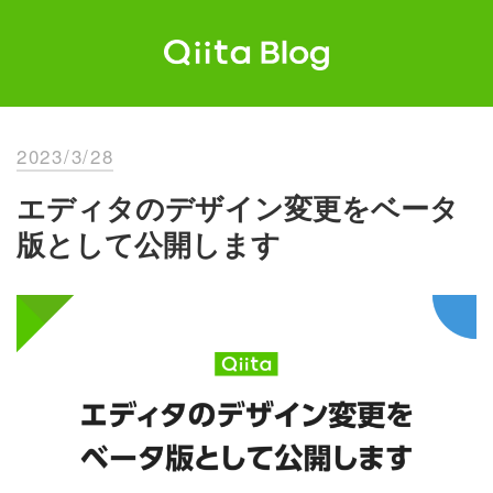
Skip
to
content
Qiita Blog
エンジニアを最高に幸せにする。
2023/3/28
エディタのデザイン変更をベータ
版として公開します