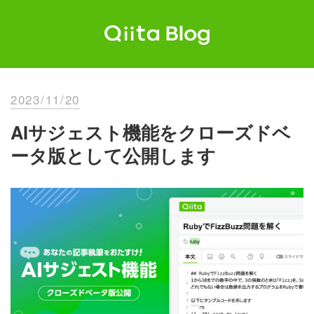
Skip
to
content
Qiita Blog
エンジニアを最高に幸せにする。
2023/11/20
AIサジェスト機能をクローズドベ
ータ版として公開します