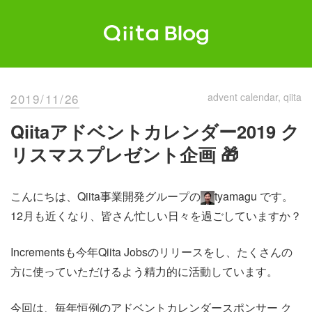
Skip
to
content
Qiita Blog
エンジニアを最高に幸せにする。
2019/11/26
advent calendar
qiita
Qiitaアドベントカレンダー2019 ク
リスマスプレゼント企画 🎁
こんにちは、Qiita事業開発グループの
tyamagu です。
12月も近くなり、皆さん忙しい日々を過ごしていますか？
Incrementsも今年Qiita Jobsのリリースをし、たくさんの
方に使っていただけるよう精力的に活動しています。
今回は、毎年恒例のアドベントカレンダースポンサー ク