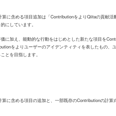
ion計算に含める項目追加は「ContributionをよりQiitaの
目的にしています。
に加え、能動的な行動をはじめとした新たな項目をContrib
ributionをよりユーザーのアイデンティティを表したもの
ることを目指します。
tion計算に含める項目の追加と、一部既存のContributionの