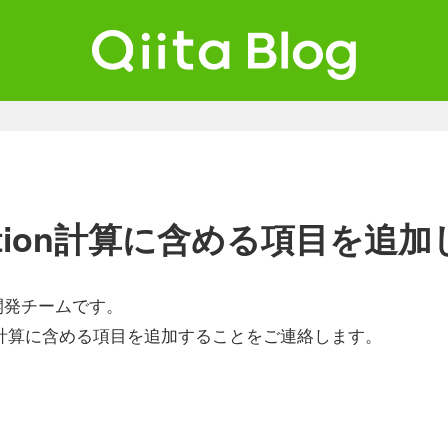
ta Blog
ンジニアを最高に幸せにする。
ibution計算に含める項目を追
a開発チームです。
ution計算に含める項目を追加することをご連絡します。