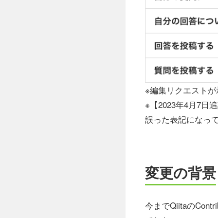
※編集リクエストが
※【2023年4月7日
誤った表記になっ
変更の背景
今までQiitaのC