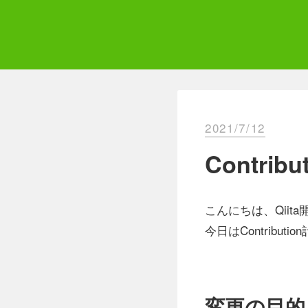
Skip
to
content
Qii
エ
2021/7/12
Contr
こんにちは、Qiit
今日はContrib
変更の目的