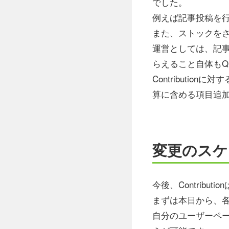
でした。
例えば記事投稿を行な
また、ストックをされ
運営としては、記
らえること自体もQ
Contributio
算に含める項目追
変更のスケ
今後、Contrib
まずは本日から、各ユ
自分のユーザーペー