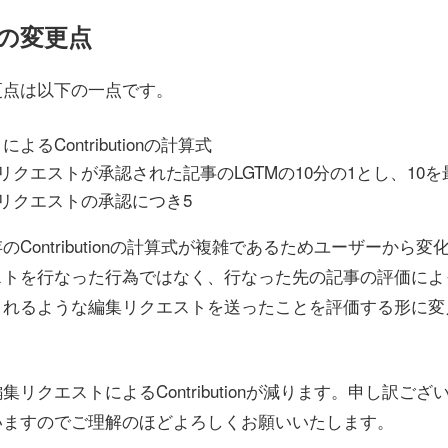
の変更点
更点は以下の一点です。
るContributionの計算式
集リクエストが承認された記事のLGTMの10分の1とし、10
集リクエストの承認につき5
Contributionの計算式が複雑であるためユーザーから
ストを行なった行為ではなく、行なった先の記事の評価によ
されるような編集リクエストを送ったことを評価する形に変
リクエストによるContributionが減ります。申し訳ご
いますのでご理解のほどよろしくお願いいたします。