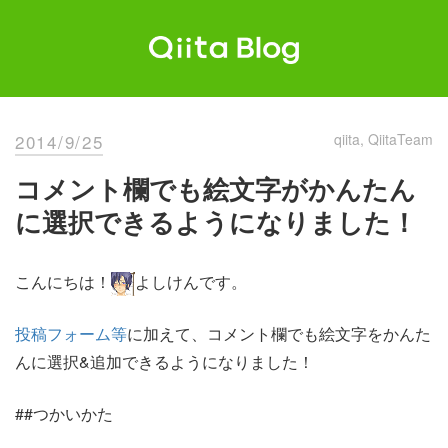
Skip
to
content
Qiita Blog
エンジニアを最高に幸せにする。
2014/9/25
qiita
QiitaTeam
コメント欄でも絵文字がかんたん
に選択できるようになりました！
こんにちは！
よしけんです。
投稿フォーム等
に加えて、コメント欄でも絵文字をかんた
んに選択&追加できるようになりました！
##つかいかた