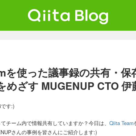
ta Blog
ンジニアを最高に幸せにする。
 Teamを使った議事録の共有・
めざす MUGENUP CTO 
kiです:)
ってチーム内で情報共有していますか？今日は、
Qiita Team
ENUPさんの事例を皆さんにご紹介します:)