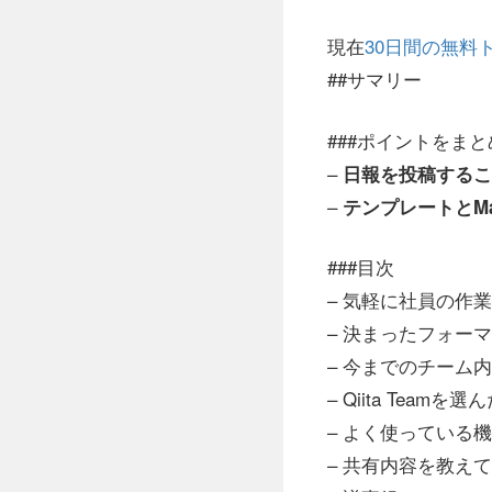
現在
30日間の無料
##サマリー
###ポイントをま
–
日報を投稿するこ
–
テンプレートとMa
###目次
– 気軽に社員の作
– 決まったフォー
– 今までのチーム
– Qiita Teamを
– よく使っている
– 共有内容を教え