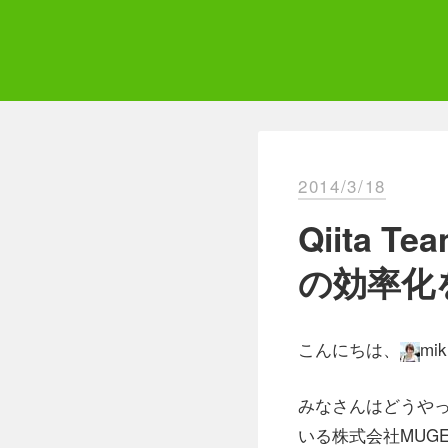
Skip
to
content
Qii
エ
2014/3/18
Qiita
の効率化を
こんにちは、
mi
みなさんはどうや
いる株式会社MUG