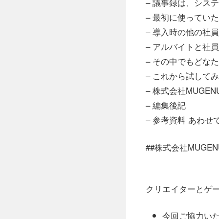
– 議事録は、シス
– 最初に使ってい
– 導入時の他の社
– アルバイトと社
– その中でもどな
– これから試して
– 株式会社MUGEN
– 編集後記
– 参考資料 あわ
##株式会社MUGEN
クリエイターとゲ
今回ご協力いた