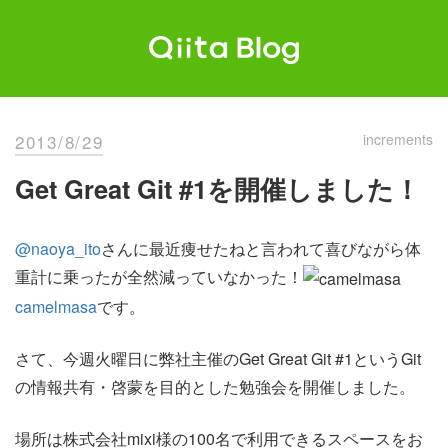
Skip
to
content
Qiita Blog
エンジニアを最高に幸せにする。
2013/8/29
increments
Get Great Git #1を開催しました！
@naoya_ito
さんに最近痩せたねと言われて喜びながら体
重計に乗ったが全然減っていなかった！
camelmasa
です。
さて、今週火曜日に弊社主催のGet Great Git #1というGit
の情報共有・啓蒙を目的とした勉強会を開催しました。
場所は株式会社mixi様の100名で利用できるスペースをお