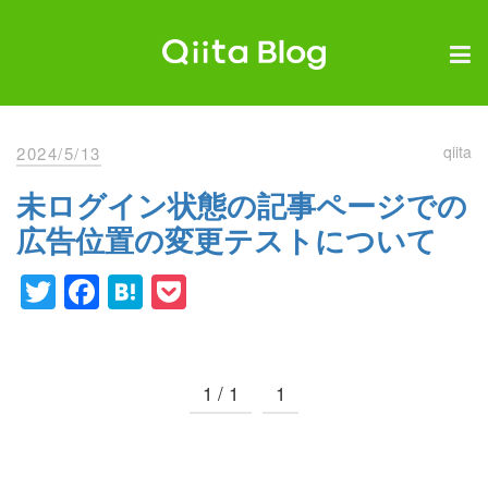
Skip
to
content
Qiita Blog
エンジニアを最高に幸せにする。
qiita
2024/5/13
未ログイン状態の記事ページでの
広告位置の変更テストについて
Twitter
Facebook
Hatena
Pocket
1 / 1
1