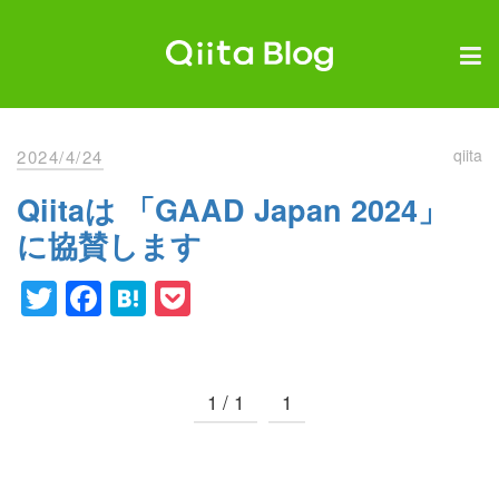
Skip
to
content
Qiita Blog
エンジニアを最高に幸せにする。
qiita
2024/4/24
Qiitaは 「GAAD Japan 2024」
に協賛します
Twitter
Facebook
Hatena
Pocket
1 / 1
1