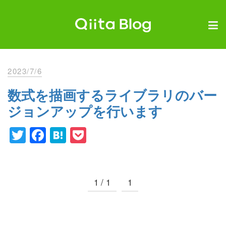
Skip
to
content
Qiita Blog
エンジニアを最高に幸せにする。
2023/7/6
数式を描画するライブラリのバー
ジョンアップを行います
Twitter
Facebook
Hatena
Pocket
1 / 1
1