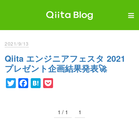
Skip
to
content
Qiita Blog
エンジニアを最高に幸せにする。
2021/9/13
Qiita エンジニアフェスタ 2021
プレゼント企画結果発表🚀
Twitter
Facebook
Hatena
Pocket
1 / 1
1