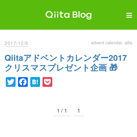
Skip
to
content
Qiita Blog
エンジニアを最高に幸せにする。
advent calendar
qiita
2017/12/6
Qiitaアドベントカレンダー2017
クリスマスプレゼント企画 🎁
Twitter
Facebook
Hatena
Pocket
1 / 1
1