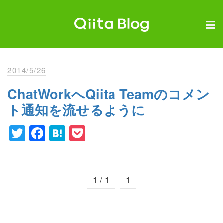
Skip
to
content
Qiita Blog
エンジニアを最高に幸せにする。
2014/5/26
ChatWorkへQiita Teamのコメン
ト通知を流せるように
Twitter
Facebook
Hatena
Pocket
1 / 1
1