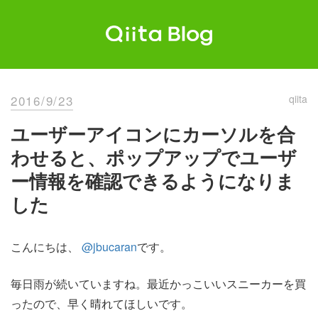
Skip
to
content
Qiita Blog
エンジニアを最高に幸せにする。
2016/9/23
qiita
ユーザーアイコンにカーソルを合
わせると、ポップアップでユーザ
ー情報を確認できるようになりま
した
こんにちは、
@jbucaran
です。
毎日雨が続いていますね。最近かっこいいスニーカーを買
ったので、早く晴れてほしいです。