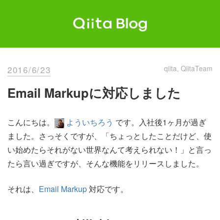
Skip
to
content
Qiita Blog
エンジニアを最高に幸せにする。
2016/6/23
qiita
QiitaTeam
Email Markupに対応しました
こんにちは。
よういちろう
です。入社後1ヶ月が過ぎ
ました。さっそくですが、「ちょっとしたことだけど、使
い始めたらそれがない世界なんて考えられない！」と言っ
たら言い過ぎですが、そんな機能をリリースしました。
それは、
Email Markup
対応です。