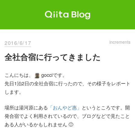
Skip
to
content
Qiita Blog
エンジニアを最高に幸せにする。
2016/6/17
increments
全社合宿に行ってきました
こんにちは、
gocciです。
先日1泊2日の全社合宿に行ったので、その様子をレポート
します。
場所は湯河原にある
「おんやど惠」
というところです。開
発合宿でよく利用されているので、ブログなどで見たこと
ある人がいるかもしれません 🙂