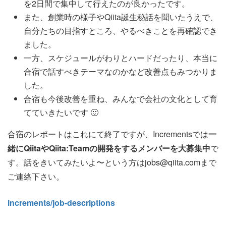
を2日間で集中して行えたのが良かったです。
また、創業時の様子やQiita誕生秘話を聞いたうえで、
自分たちの目指すところ、やるべきことを再確認でき
ました。
一方、スケジュールがわりとハードだったり、本当に
合宿で話すべきテーマなのかなど改善点もみつかりま
した。
合宿も今後改善を重ね、みんなで会社の文化として育
てていきたいです 🙂
合宿のレポートはこれにて終了ですが、Incrementsでは
一
緒にQiitaやQiita:Teamの開発をするメンバーを大募集中
で
す。話をきいてみたいよ〜という方はjobs@qiita.comまで
ご連絡下さい。
increments/job-descriptions