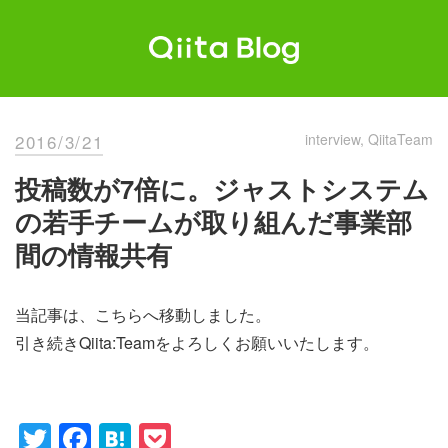
Skip
to
content
Qiita Blog
エンジニアを最高に幸せにする。
2016/3/21
interview
QiitaTeam
投稿数が7倍に。ジャストシステム
の若手チームが取り組んだ事業部
間の情報共有
当記事は、こちらへ移動しました。
引き続きQiita:Teamをよろしくお願いいたします。
Twitter
Facebook
Hatena
Pocket