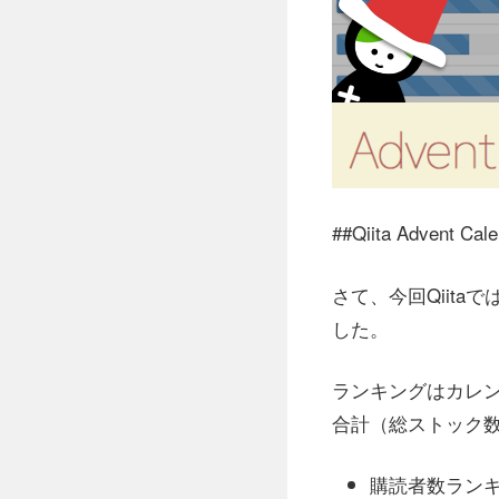
##Qiita Adven
さて、今回Qiit
した。
ランキングはカレ
合計（総ストック数
購読者数ラン