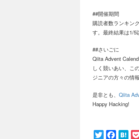
##開催期間
購読者数ランキング
す。最終結果は1/
##さいごに
Qiita Adven
しく競いあい、こ
ジニアの方々の情
是非とも、
Qiita Ad
Happy Hacking!
Twitter
Face
H