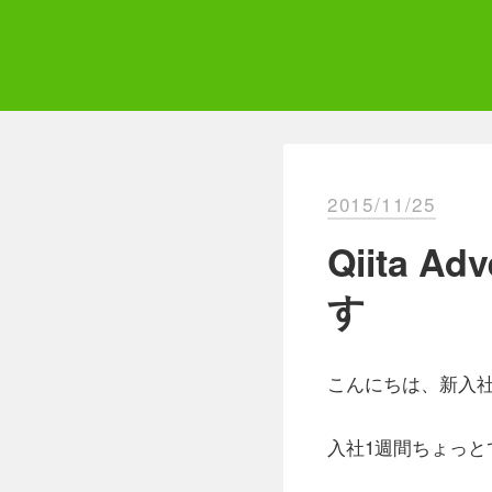
Skip
to
content
Qii
エ
2015/11/25
Qiita 
す
こんにちは、新入
入社1週間ちょっ