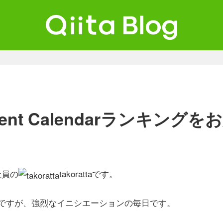
ta Blog
ンジニアを最高に幸せにする。
Advent Calendarランキング
社員の
takorattaです。
とですが、強烈なイニシエーションの毎日です。