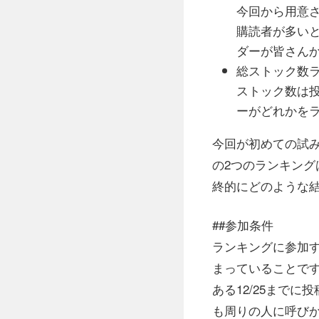
今回から用意
購読者が多い
ダーが皆さん
総ストック数
ストック数は
ーがどれかをラ
今回が初めての試
の2つのランキン
終的にどのような
##参加条件
ランキングに参加す
まっていることで
ある12/25まで
も周りの人に呼びか