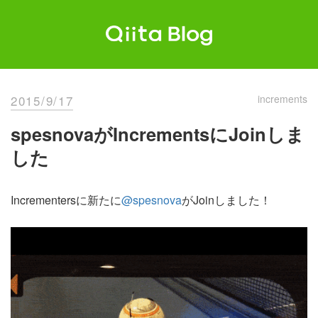
Skip
to
content
Qiita Blog
エンジニアを最高に幸せにする。
2015/9/17
increments
spesnovaがIncrementsにJoinしま
した
Incrementersに新たに
@spesnova
がJoinしました！