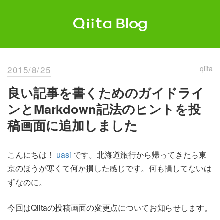
Skip
to
content
Qiita Blog
エンジニアを最高に幸せにする。
2015/8/25
qiita
良い記事を書くためのガイドライ
ンとMarkdown記法のヒントを投
稿画面に追加しました
こんにちは！
uasi
です。北海道旅行から帰ってきたら東
京のほうが寒くて何か損した感じです。何も損してないは
ずなのに。
今回はQiitaの投稿画面の変更点についてお知らせします。