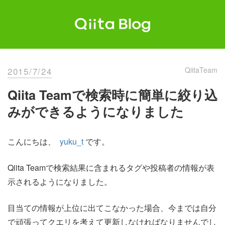
Skip
to
content
Qiita Blog
エンジニアを最高に幸せにする。
2015/7/24
QiitaTeam
Qiita Teamで検索時に簡単に絞り込
みができるようになりました
こんにちは、
yuku_t
です。
Qiita Teamで検索結果に含まれるタグや投稿者の情報が表
示されるようになりました。
目当ての情報が上位に出てこなかった場合、今までは自分
で頑張ってクエリを考えて更新しなければなりませんでし