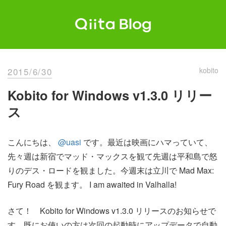
Skip
to
content
Qiita Blog
エンジニアを最高に幸せにする。
2015/6/30
kobito
Kobito for Windows v1.3.0 リリー
ス
こんにちは、
@uasi
です。最近は映画にハマっていて、
先々週は新宿でマッド・マックスを観て先週は平和島で怒
りのデス・ロードを観ました。今週末は立川で Mad Max:
Fury Road を観ます。 I am awaited in Valhalla!
さて！ Kobito for Windows v1.3.0 リリースのお知らせで
す。既にお使いの方は次回の起動時にアップデータで自動