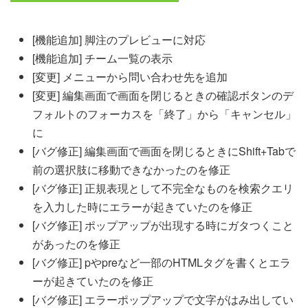
[機能追加] 脚注のプレビューに対応
[機能追加] チーム一覧の表示
[変更] メニューから問い合わせ先を追加
[変更] 編集画面で画面を閉じるときの確認ボタンのデ
フォルトのフォーカスを「終了」から「キャンセル」
に
[バグ修正] 編集画面で画面を閉じるときにShift+Tabで
前の選択肢に移動できなかったのを修正
[バグ修正] 正規表現として不完全なものを検索クエリ
を入力した時にエラーが起きていたのを修正
[バグ修正] ポップアップが出現する時にガタつくこと
があったのを修正
[バグ修正] pやpreなど一部のHTMLタグを書くとエラ
ーが起きていたのを修正
[バグ修正] エラーポップアップで文字がはみ出してい