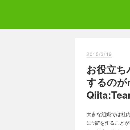
Skip
to
content
Qii
エ
2015/3/19
お役立ち
するのがna
Qiita:
大きな組織では社
に“場”を作ることが