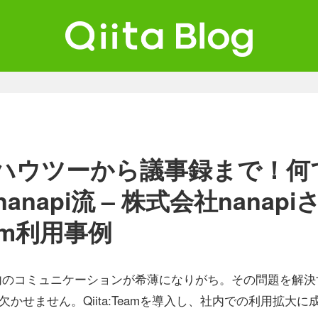
ta Blog
ンジニアを最高に幸せにする。
ハウツーから議事録まで！何
napi流 – 株式会社nanapi
Team利用事例
内のコミュニケーションが希薄になりがち。その問題を解決
欠かせません。Qiita:Teamを導入し、社内での利用拡大