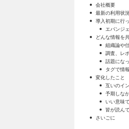
会社概要
最新の利用状
導入初期に行
エバンジ
どんな情報を
組織論や
調査、レ
話題にな
タグで情
変化したこと
互いのイ
予期しな
いい意味
皆が読ん
さいごに