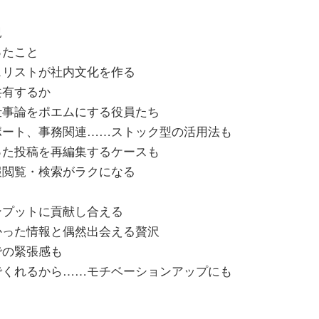
況
ったこと
ェリストが社内文化を作る
共有するか
仕事論をポエムにする役員たち
ポート、事務関連……ストック型の活用法も
った投稿を再編集するケースも
報閲覧・検索がラクになる
ンプットに貢献し合える
かった情報と偶然出会える贅沢
での緊張感も
でくれるから……モチベーションアップにも