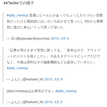
##Twitterでの様子
#qiita_meetup
普通にビールとかあってちょっと入りづらい雰囲
気だったけど最終的にはいろいろ話させて貰ったし 3社から事務
所に遊びに来ない？って誘って頂いた
— 沼 (@pasuwardoyoumea)
2015, 3月 9
「記事が増えすぎて管理に困ってる」「基本はタグ、アウトプ
ットのコストを低くしたい。今あるタグベースビューアだけで
なく、今後は便利なタグ編集機能なども提供していきたい」
#qiita_meetup
— よんた (@keita44_f4)
2015, 3月 9
qiitaのmeetupはお寿司がでる！
#qiita_meetup
— よんた (@keita44_f4)
2015, 3月 9