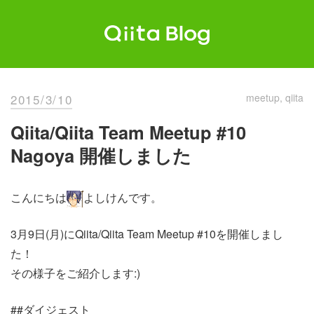
Skip
to
content
Qiita Blog
エンジニアを最高に幸せにする。
2015/3/10
meetup
qiita
Qiita/Qiita Team Meetup #10
Nagoya 開催しました
こんにちは
よしけんです。
3月9日(月)にQiita/Qiita Team Meetup #10を開催しまし
た！
その様子をご紹介します:)
##ダイジェスト