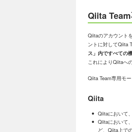
Qiita T
Qiitaのアカウン
ントに対してQiit
ス」内ですべての
これによりQiita
Qiita Team専用
Qiita
Qiitaにお
Qiitaにお
ど、Qiita