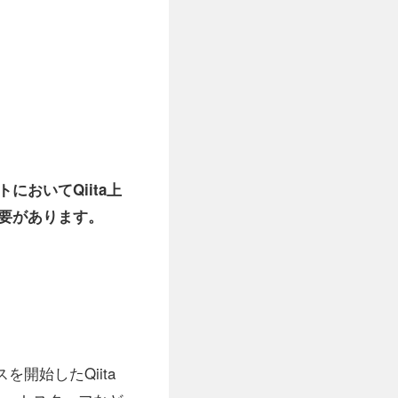
。
においてQiita上
要があります。
を開始したQiita