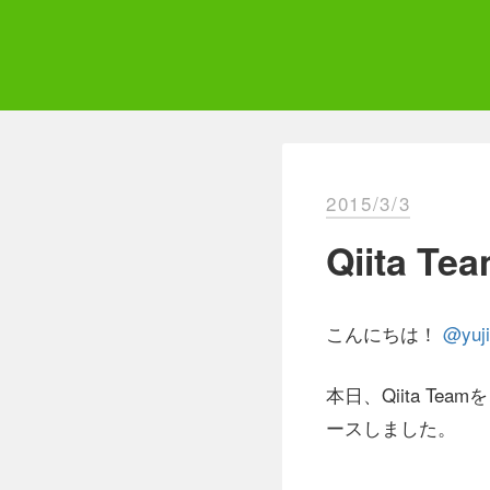
Skip
to
content
Qii
エ
2015/3/3
Qiita
こんにちは！
@yuj
本日、Qiita T
ースしました。