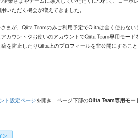
くの企業さまやチームに導入していただくにつれて、コーポ
利用いただく機会が増えてきました。
まが、Qiita Teamのみご利用予定でQiitaは全く使わ
アカウントやお使いのアカウントでQiita Team専用モー
誤投稿を防止したりQiita上のプロフィールを非公開にするこ
ント設定ページ
を開き、ページ下部の
Qiita Team専用