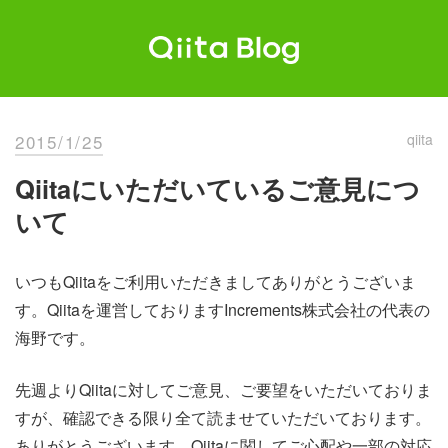
Skip
to
content
Qiita Blog
エンジニアを最高に幸せにする。
2015/1/25
qiita
Qiitaにいただいているご意見につ
いて
いつもQiitaをご利用いただきましてありがとうございま
す。Qiitaを運営しておりますIncrements株式会社の代表の
海野です。
先週よりQiitaに対してご意見、ご要望をいただいておりま
すが、確認できる限り全て読ませていただいております。
ありがとうございます。Qiitaに関してご心配や一部の対応