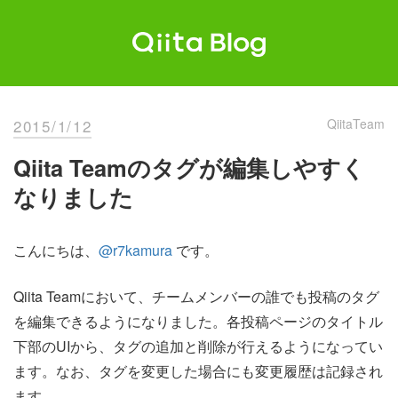
Skip
to
content
Qiita Blog
エンジニアを最高に幸せにする。
2015/1/12
QiitaTeam
Qiita Teamのタグが編集しやすく
なりました
こんにちは、
@r7kamura
です。
Qiita Teamにおいて、チームメンバーの誰でも投稿のタグ
を編集できるようになりました。各投稿ページのタイトル
下部のUIから、タグの追加と削除が行えるようになってい
ます。なお、タグを変更した場合にも変更履歴は記録され
ます。