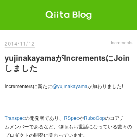
Skip
to
content
Qiita Blog
エンジニアを最高に幸せにする。
2014/11/12
increments
yujinakayamaがIncrementsにJoin
しました
Incrementersに新たに
@yujinakayama
が加わりました!
Transpec
の開発者であり、
RSpec
や
RuboCop
のコアチー
ムメンバーであるなど、Qiitaもお世話になっている数々の
プロダクトの開発に関わっています。