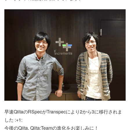
早速QiitaのRSpecがTranspecにより2から3に移行されま
した :+1:
今後のQiita, Qiita:Teamの進化をお楽しみに！